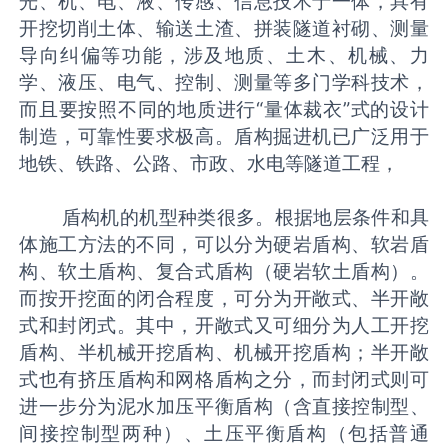
光、机、电、液、传感、信息技术于一体，具有
开挖切削土体、输送土渣、拼装隧道衬砌、测量
导向纠偏等功能，涉及地质、土木、机械、力
学、液压、电气、控制、测量等多门学科技术，
而且要按照不同的地质进行“量体裁衣”式的设计
制造，可靠性要求极高。盾构掘进机已广泛用于
地铁、铁路、公路、市政、水电等隧道工程，
盾构机的机型种类很多。根据地层条件和具
体施工方法的不同，可以分为硬岩盾构、软岩盾
构、软土盾构、复合式盾构（硬岩软土盾构）。
而按开挖面的闭合程度，可分为开敞式、半开敞
式和封闭式。其中，开敞式又可细分为人工开挖
盾构、半机械开挖盾构、机械开挖盾构；半开敞
式也有挤压盾构和网格盾构之分，而封闭式则可
进一步分为泥水加压平衡盾构（含直接控制型、
间接控制型两种）、土压平衡盾构（包括普通