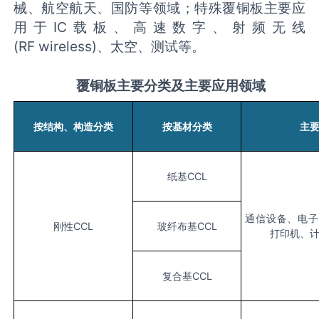
械、航空航天、国防等领域；特殊覆铜板主要应
用于IC载板、高速数字、射频无线
(RF wireless)、太空、测试等。
覆铜板主要分类及主要应用领域
按结构、构造分类
按基材分类
主
纸基
CCL
通信设备、电子
刚性
CCL
玻纤布基
CCL
打印机、
复合基
CCL