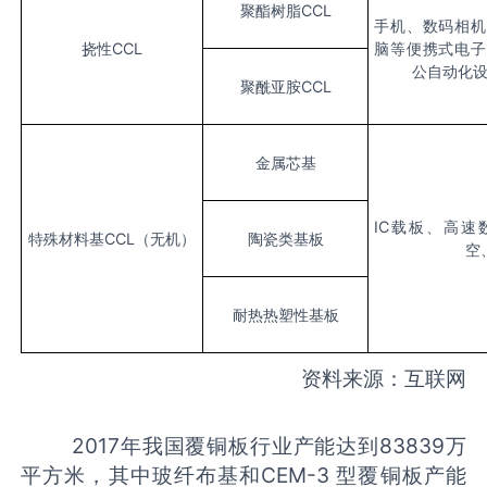
聚酯树脂
CCL
手机、数码相机
挠性
CCL
脑等便携式电子
公自动化
聚酰亚胺
CCL
金属芯基
IC
载板、高速
特殊材料基
CCL
（无机）
陶瓷类基板
空
耐热热塑性基板
资料来源：互联网
2017年我国覆铜板行业产能达到83839万
平方米，其中玻纤布基和CEM-3 型覆铜板产能