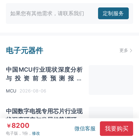
如果您有其他需求，请联系我们
定制服务
电子元器件
更多
中国MCU行业现状深度分析
与投资前景预测报告
（2026-2033年）
2026-08-06
MCU
中国数字电视专用芯片行业现
状深度研究与发展趋势调研报
8200
￥
我要购买
告（2026-2033年）
微信客服
2026-07-28
数字电视专用芯片
电子版，1份，
修改