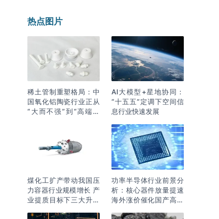
热点图片
稀土管制重塑格局：中
AI大模型+星地协同：
国氧化铝陶瓷行业正从
“十五五”定调下空间信
“大而不强”到“高端突
息行业快速发展
围”
煤化工扩产带动我国压
功率半导体行业前景分
力容器行业规模增长 产
析：核心器件放量提速
业提质目标下三大升级
海外涨价催化国产高端
逻辑明确
化突围