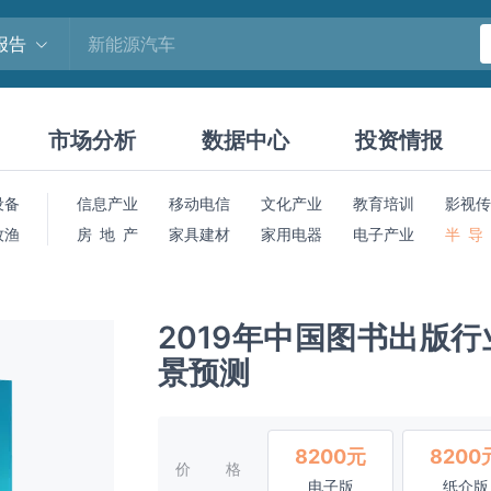
报告
市场分析
数据中心
投资情报
设备
信息产业
移动电信
文化产业
教育培训
影视传
牧渔
房 地 产
家具建材
家用电器
电子产业
半 导
2019年中国图书出版
景预测
8200元
8200
价格
电子版
纸介版