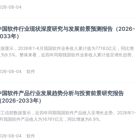
026-08-04
中国软件行业现状深度研究与发展前景预测报告（2026-
2033年）
数据显示，2026年1-6月我国软件业务收入累计值为77182亿元，同比增
速为9.5%。整体来看，近四年同期我国软件业务收入累计值呈增长趋势。
026-08-04
软件
中国软件产品行业发展趋势分析与投资前景研究报告
（2026-2033年）
据工信部数据显示，近四年同期我国软件产品收入呈增长走势。2026年1-
月我国软件产品收入为16761亿元，同比增速为6.9%。
026-08-04
软件