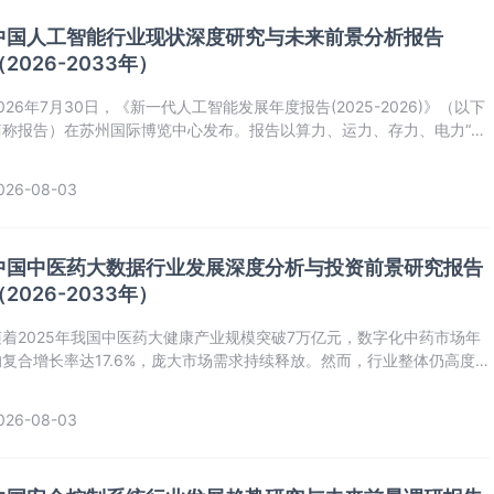
中国人工智能行业现状深度研究与未来前景分析报告
（2026-2033年）
026年7月30日，《新一代人工智能发展年度报告(2025-2026)》（以下
简称报告）在苏州国际博览中心发布。报告以算力、运力、存力、电力“四
力协同”为主线，系统梳理全球产业态势，评估城市产业竞争力，为政策制
定和行业投资提供科学参考。
026-08-03
中国中医药大数据行业发展深度分析与投资前景研究报告
（2026-2033年）
随着2025年我国中医药大健康产业规模突破7万亿元，数字化中药市场年
均复合增长率达17.6%，庞大市场需求持续释放。然而，行业整体仍高度
分散，线上平台、大型药企及科研联盟等多元主体竞逐，尚未形成寡头格
局。
026-08-03