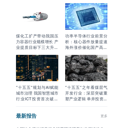
围”
煤化工扩产带动我国压
功率半导体行业前景分
力容器行业规模增长 产
析：核心器件放量提速
业提质目标下三大升级
海外涨价催化国产高端
逻辑明确
化突围
“十五五”规划与AI赋能
“十五五”之年看煤层气
城市治理 我国智慧城市
开发行业：深层突破重
行业ICT投资首次破万
塑产业逻辑 单井投资成
亿
本下降
最新报告
更多