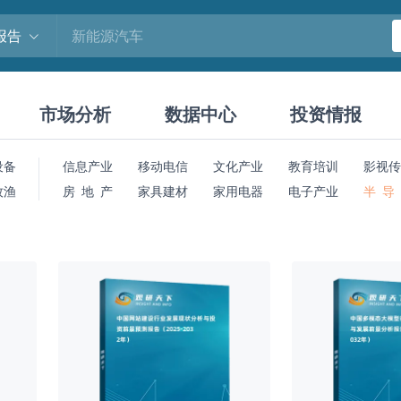
报告
市场分析
数据中心
投资情报
设备
信息产业
移动电信
文化产业
教育培训
影视传
牧渔
房 地 产
家具建材
家用电器
电子产业
半 导