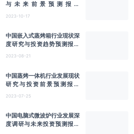
与未来前景预测报告
（2023-2030年）
2023-10-17
中国嵌入式蒸烤箱行业现状深
度研究与投资趋势预测报告
（2023-2030年）
2023-08-21
中国蒸烤一体机行业发展现状
研究与投资前景预测报告
（2023-2030年）
2023-07-25
中国电脑式微波炉行业发展深
度调研与未来投资预测报告
（2023-2030年）