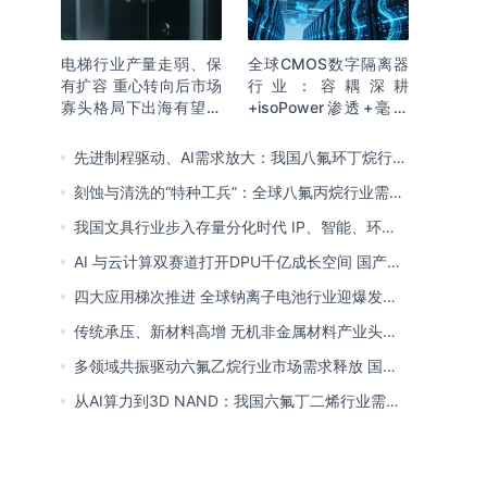
电梯行业产量走弱、保
全球CMOS数字隔离器
有扩容 重心转向后市场
行业：容耦深耕
寡头格局下出海有望持
+isoPower渗透+毫米
续贡献新增量
波开辟新赛道 国产向全
球引领迈进
先进制程驱动、AI需求放大：我国八氟环丁烷行业
需求爆发与国产替代进程
刻蚀与清洗的“特种工兵”：全球八氟丙烷行业需求
释放 国产初露锋芒
我国文具行业步入存量分化时代 IP、智能、环保
成企业构建核心竞争力关键
AI 与云计算双赛道打开DPU千亿成长空间 国产厂
商突破技术壁垒迎替代窗口期
四大应用梯次推进 全球钠离子电池行业迎爆发窗
口 中国全链规模化落地领跑商业化
传统承压、新材料高增 无机非金属材料产业头部
向一体化延伸 低碳高能创新转型提速
多领域共振驱动六氟乙烷行业市场需求释放 国产
替代已基本完成
从AI算力到3D NAND：我国六氟丁二烯行业需求
爆发与国产替代进程