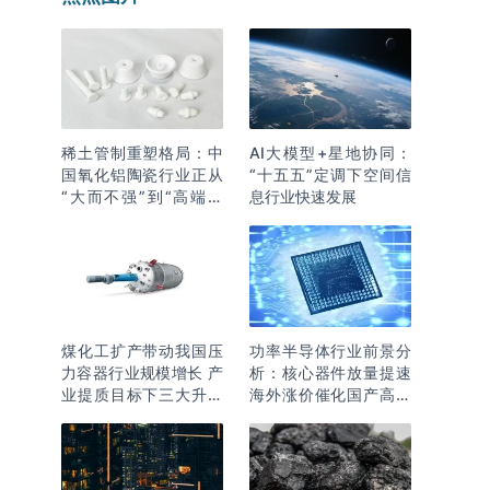
稀土管制重塑格局：中
AI大模型+星地协同：
国氧化铝陶瓷行业正从
“十五五”定调下空间信
“大而不强”到“高端突
息行业快速发展
围”
煤化工扩产带动我国压
功率半导体行业前景分
力容器行业规模增长 产
析：核心器件放量提速
业提质目标下三大升级
海外涨价催化国产高端
逻辑明确
化突围