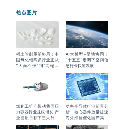
热点图片
稀土管制重塑格局：中
AI大模型+星地协同：
国氧化铝陶瓷行业正从
“十五五”定调下空间信
“大而不强”到“高端突
息行业快速发展
围”
煤化工扩产带动我国压
功率半导体行业前景分
力容器行业规模增长 产
析：核心器件放量提速
业提质目标下三大升级
海外涨价催化国产高端
逻辑明确
化突围