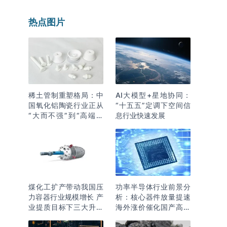
热点图片
稀土管制重塑格局：中
AI大模型+星地协同：
国氧化铝陶瓷行业正从
“十五五”定调下空间信
“大而不强”到“高端突
息行业快速发展
围”
煤化工扩产带动我国压
功率半导体行业前景分
力容器行业规模增长 产
析：核心器件放量提速
业提质目标下三大升级
海外涨价催化国产高端
逻辑明确
化突围