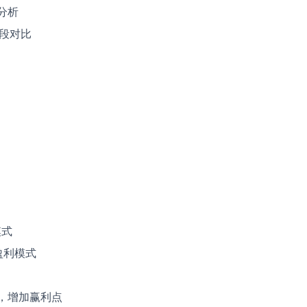
分析
段对比
模式
盈利模式
，增加赢利点