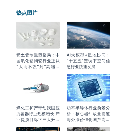
热点图片
稀土管制重塑格局：中
AI大模型+星地协同：
国氧化铝陶瓷行业正从
“十五五”定调下空间信
“大而不强”到“高端突
息行业快速发展
围”
煤化工扩产带动我国压
功率半导体行业前景分
力容器行业规模增长 产
析：核心器件放量提速
业提质目标下三大升级
海外涨价催化国产高端
逻辑明确
化突围