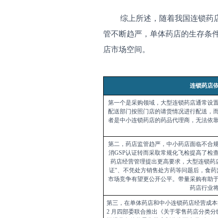
综上所述，随着我国连锁药店
管不断趋严，单体药店的生存条
店市场空间。
连锁药店
第一个是采购领域，大型连锁药店通常设
配送部门按照门店的请货情况进行配送，
者是中小连锁药店的药品代理商，无法依
第二，药店监管趋严，中小药店面临不合
消
GSP
认证转而采取常规化飞检提高了检
药店经营管理提出更高要求，大型连锁药
证
"
、不凭处方销售处方药等问题后，食药
市场竞争有望更公开公平。带量采购有助
药店行业
第三，在单体药店和中小连锁药店经营成本
2
月四部委联合推出《关于零售药店分类分