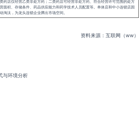
类药店仅经营乙类非处方药；二类药店可经营非处方药、符合经营许可范围的处方
营面积、存储条件、药品供应能力和药学技术人员配置等。单体店和中小连锁店因
动淘汰，为龙头连锁企业腾出市场空间。
资料来源：互联网
（ww）
式与环境分析