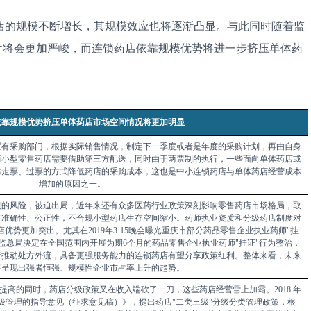
的规模不断增长，其规模效应也将逐渐凸显。与此同时随着监
件将会更加严峻，而连锁药店依靠规模优势将进一步挤压单体药
依靠规模优势挤压单体药店市场空间情况将更加明显
置有采购部门，根据实际销售情况，制定下一季度或者是年度的采购计划，再由自身
而小型零售药店需要借助第三方配送，同时由于两票制的执行，一些面向单体药店或
靠走票、过票的方式降低药店的采购成本，这也是中小连锁药店与单体药店经营成本
增加的原因之一。
规的风险，被迫出局，近年来还有众多医药行业政策深刻影响零售药店市场格局，取
查准确性、公正性，不合规小型药店生存空间缩小。药师执业资质和分级药店制度对
店优势更加突出。尤其在
2019
年
3˙15
晚会曝光重庆市部分药品零售企业执业药师
"
挂
监总局决定在全国范围内开展为期
6
个月的药品零售企业执业药师
"
挂证
"
行为整治，
于推动处方外流，具备更强服务能力的连锁药店有望分享政策红利。整体来看，未来
将呈现出强者恒强、规模性企业市占率上升的趋势。
提高的同时，药店分级政策又在收入端砍了一刀，这些药店经营雪上加霜。
2018
年
级管理的指导意见（征求意见稿）》，提出药店
"
二类三级
"
分级分类管理政策，根