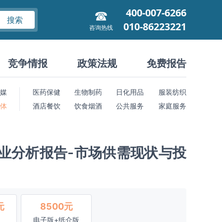
400-007-6266
搜索
010-86223221
咨询热线
竞争情报
政策法规
免费报告
媒
医药保健
生物制药
日化用品
服装纺织
 体
酒店餐饮
饮食烟酒
公共服务
家庭服务
行业分析报告-市场供需现状与投
元
8500元
电子版+纸介版