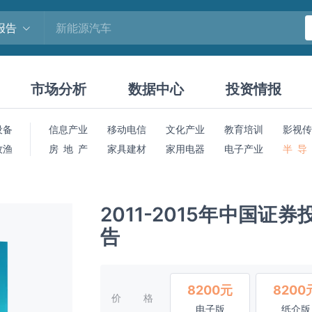
报告
市场分析
数据中心
投资情报
设备
信息产业
移动电信
文化产业
教育培训
影视传
牧渔
房 地 产
家具建材
家用电器
电子产业
半 导
2011-2015年中国
告
8200元
8200
价格
电子版
纸介版