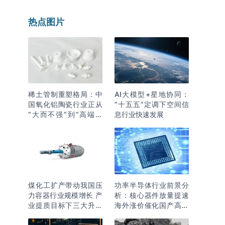
热点图片
稀土管制重塑格局：中
AI大模型+星地协同：
国氧化铝陶瓷行业正从
“十五五”定调下空间信
“大而不强”到“高端突
息行业快速发展
围”
煤化工扩产带动我国压
功率半导体行业前景分
力容器行业规模增长 产
析：核心器件放量提速
业提质目标下三大升级
海外涨价催化国产高端
逻辑明确
化突围