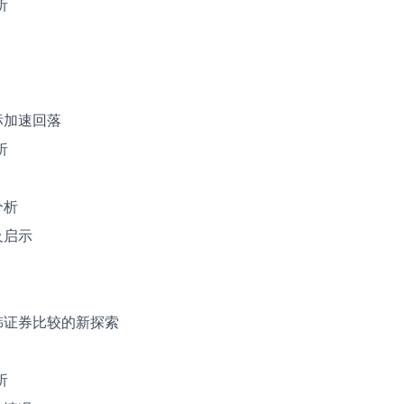
析
标加速回落
析
分析
及启示
韩证券比较的新探索
析