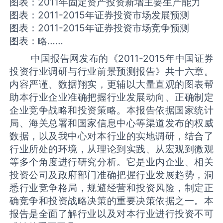
图表：2011年固定资产投资新增主要生产能力
图表：2011-2015年证券投资市场发展预测
图表：2011-2015年证券投资市场竞争预测
图表：略……
中国报告网发布的《2011-2015年中国证券
投资行业调研与行业前景预测报告》共十六章。
内容严谨、数据翔实，更辅以大量直观的图表帮
助本行业企业准确把握行业发展动向、正确制定
企业竞争战略和投资策略。本报告依据国家统计
局、海关总署和国家信息中心等渠道发布的权威
数据，以及我中心对本行业的实地调研，结合了
行业所处的环境，从理论到实践、从宏观到微观
等多个角度进行研究分析。它是业内企业、相关
投资公司及政府部门准确把握行业发展趋势，洞
悉行业竞争格局，规避经营和投资风险，制定正
确竞争和投资战略决策的重要决策依据之一。本
报告是全面了解行业以及对本行业进行投资不可