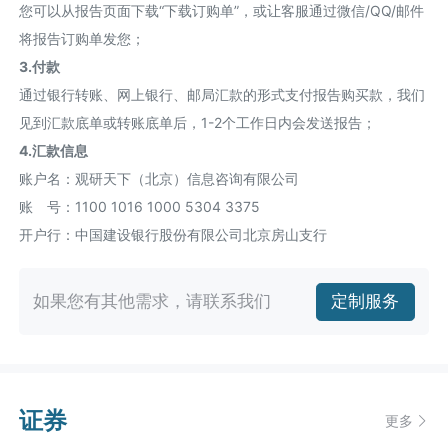
您可以从报告页面下载“下载订购单”，或让客服通过微信/QQ/邮件
将报告订购单发您；
3.付款
通过银行转账、网上银行、邮局汇款的形式支付报告购买款，我们
见到汇款底单或转账底单后，1-2个工作日内会发送报告；
4.汇款信息
账户名：观研天下（北京）信息咨询有限公司
账 号：1100 1016 1000 5304 3375
开户行：中国建设银行股份有限公司北京房山支行
如果您有其他需求，请联系我们
定制服务
证券
更多