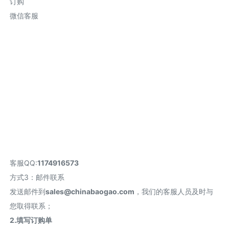
订购
微信客服
客服QQ:
1174916573
方式3：邮件联系
发送邮件到
sales@chinabaogao.com
，我们的客服人员及时与
您取得联系；
2.填写订购单