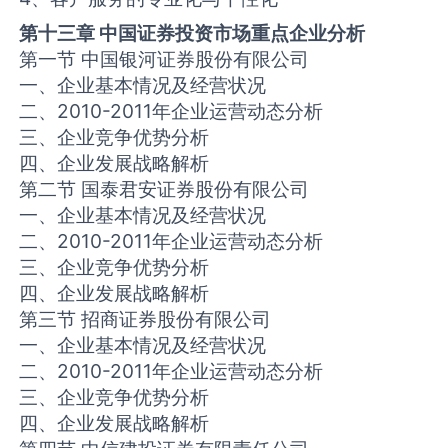
第十三章 中国证券投资市场重点企业分析
第一节 中国银河证券股份有限公司
一、企业基本情况及经营状况
二、2010-2011年企业运营动态分析
三、企业竞争优势分析
四、企业发展战略解析
第二节 国泰君安证券股份有限公司
一、企业基本情况及经营状况
二、2010-2011年企业运营动态分析
三、企业竞争优势分析
四、企业发展战略解析
第三节 招商证券股份有限公司
一、企业基本情况及经营状况
二、2010-2011年企业运营动态分析
三、企业竞争优势分析
四、企业发展战略解析