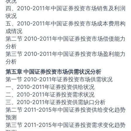
状况
四、2010-2011年中国证券投资市场销售及利润
状况
五、2010-2011年中国证券投资市场成本费用构
成情况
第二节 2010-2011年中国证券投资市场偿债能力
分析
第三节 2010-2011年中国证券投资市场盈利能力
分析
第五章 中国证券投资市场供需状况分析
第一节 2010-2011年证券投资市场供需状况
一、2010-2011年证券投资供给状况
二、2010-2011年证券投资需求状况
三、2010-2011年证券投资供需缺口分析
第二节 2011-2015年中国证券投资供给变化趋势
预测
第三节 2011-2015年中国证券投资需求变化趋势