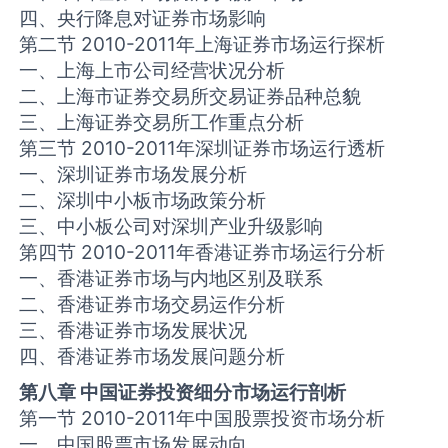
四、央行降息对证券市场影响
第二节 2010-2011年上海证券市场运行探析
一、上海上市公司经营状况分析
二、上海市证券交易所交易证券品种总貌
三、上海证券交易所工作重点分析
第三节 2010-2011年深圳证券市场运行透析
一、深圳证券市场发展分析
二、深圳中小板市场政策分析
三、中小板公司对深圳产业升级影响
第四节 2010-2011年香港证券市场运行分析
一、香港证券市场与内地区别及联系
二、香港证券市场交易运作分析
三、香港证券市场发展状况
四、香港证券市场发展问题分析
第八章 中国证券投资细分市场运行剖析
第一节 2010-2011年中国股票投资市场分析
一、中国股票市场发展动向