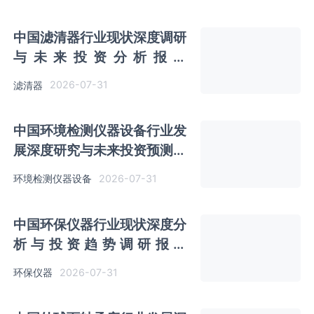
中国滤清器行业现状深度调研
与未来投资分析报告
（2026-2033年）
2026-07-31
滤清器
中国环境检测仪器设备行业发
展深度研究与未来投资预测报
告（2026-2033年）
2026-07-31
环境检测仪器设备
中国环保仪器行业现状深度分
析与投资趋势调研报告
（2026-2033年）
2026-07-31
环保仪器