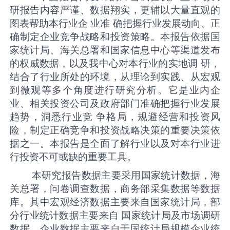
研报告内容严谨、数据翔实，更辅以大量直观的
图表帮助本行业企 业准 确把握行业发展动向、正
确制定企业竞争战略和投资策略。本报告依据国
家统计局、海关总署和国家信息中心等渠道发布
的权威数据，以及我中心对本行业的实地调 研，
结合了行业所处的环境，从理论到实践、从宏观
到微观等多个角度进行研究分析。它是业内企
业、相关投资公司及政府部门准确把握行业发展
趋势，洞悉行业竞 争格局，规避经营和投资风
险，制定正确竞争和投资战略决策的重要决策依
据之一。本报告是全面了解行业以及对本行业进
行投资不可或缺的重要工具。
本研究报告数据主要采用国家统计数据，海
关总署，问卷调查数据，商务部采集数据等数据
库。其中宏观经济数据主要来自国家统计局，部
分行业统计数据主要来自 国家统计局及市场调研
数据，企业数据主要来自于国统计局规模企业统