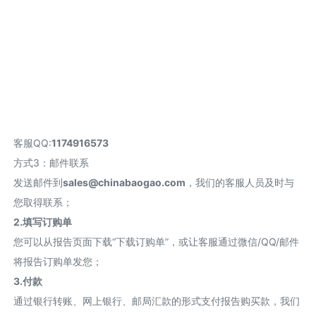
客服QQ:
1174916573
方式3：邮件联系
发送邮件到
sales@chinabaogao.com
，我们的客服人员及时与
您取得联系；
2.填写订购单
您可以从报告页面下载“下载订购单”，或让客服通过微信/QQ/邮件
将报告订购单发您；
3.付款
通过银行转账、网上银行、邮局汇款的形式支付报告购买款，我们