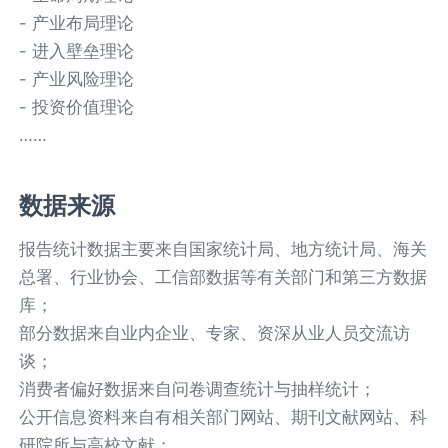
- 产业布局理论
- 进入壁垒理论
- 产业风险理论
- 投资价值理论
……
数据来源
报告统计数据主要来自国家统计局、地方统计局、海关
总署、行业协会、工信部数据等有关部门和第三方数据
库；
部分数据来自业内企业、专家、资深从业人员交流访
谈；
消费者偏好数据来自问卷调查统计与抽样统计；
公开信息资料来自有相关部门网站、期刊文献网站、科
研院所与高校文献；