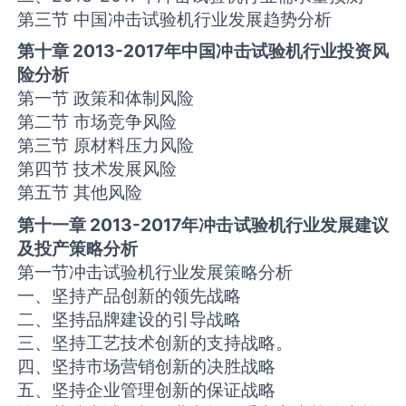
第三节 中国冲击试验机行业发展趋势分析
第十章 2013-2017年中国冲击试验机行业投资风
险分析
第一节 政策和体制风险
第二节 市场竞争风险
第三节 原材料压力风险
第四节 技术发展风险
第五节 其他风险
第十一章 2013-2017年冲击试验机行业发展建议
及投产策略分析
第一节冲击试验机行业发展策略分析
一、坚持产品创新的领先战略
二、坚持品牌建设的引导战略
三、坚持工艺技术创新的支持战略。
四、坚持市场营销创新的决胜战略
五、坚持企业管理创新的保证战略