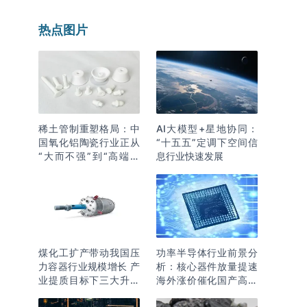
热点图片
稀土管制重塑格局：中
AI大模型+星地协同：
国氧化铝陶瓷行业正从
“十五五”定调下空间信
“大而不强”到“高端突
息行业快速发展
围”
煤化工扩产带动我国压
功率半导体行业前景分
力容器行业规模增长 产
析：核心器件放量提速
业提质目标下三大升级
海外涨价催化国产高端
逻辑明确
化突围