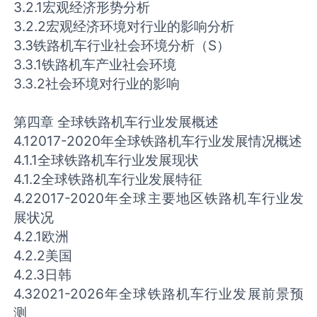
3.2.1宏观经济形势分析
3.2.2宏观经济环境对行业的影响分析
3.3铁路机车行业社会环境分析（S）
3.3.1铁路机车产业社会环境
3.3.2社会环境对行业的影响
第四章 全球铁路机车行业发展概述
4.12017-2020年全球铁路机车行业发展情况概述
4.1.1全球铁路机车行业发展现状
4.1.2全球铁路机车行业发展特征
4.22017-2020年全球主要地区铁路机车行业发
展状况
4.2.1欧洲
4.2.2美国
4.2.3日韩
4.32021-2026年全球铁路机车行业发展前景预
测