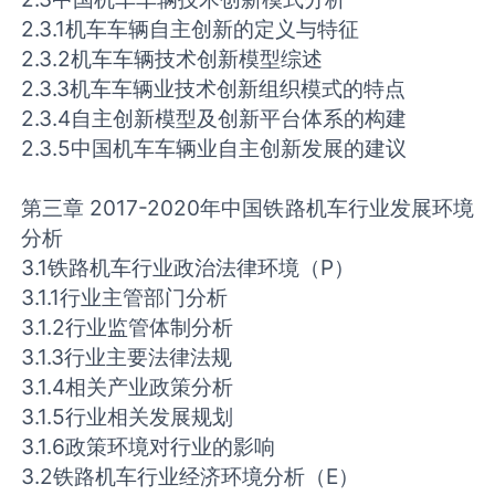
2.3.1机车车辆自主创新的定义与特征
2.3.2机车车辆技术创新模型综述
2.3.3机车车辆业技术创新组织模式的特点
2.3.4自主创新模型及创新平台体系的构建
2.3.5中国机车车辆业自主创新发展的建议
第三章 2017-2020年中国铁路机车行业发展环境
分析
3.1铁路机车行业政治法律环境（P）
3.1.1行业主管部门分析
3.1.2行业监管体制分析
3.1.3行业主要法律法规
3.1.4相关产业政策分析
3.1.5行业相关发展规划
3.1.6政策环境对行业的影响
3.2铁路机车行业经济环境分析（E）