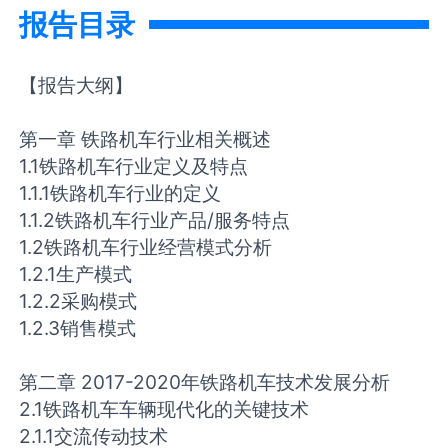
报告目录
【报告大纲】
第一章 铁路机车行业相关概述
1.1铁路机车行业定义及特点
1.1.1铁路机车行业的定义
1.1.2铁路机车行业产品/服务特点
1.2铁路机车行业经营模式分析
1.2.1生产模式
1.2.2采购模式
1.2.3销售模式
第二章 2017-2020年铁路机车技术发展分析
2.1铁路机车车辆现代化的关键技术
2.1.1交流传动技术