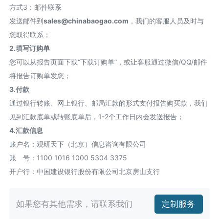
方式3：邮件联系
发送邮件到
sales@chinabaogao.com
，我们的客服人员及时与
您取得联系；
2.填写订购单
您可以从报告页面下载“下载订购单”，或让客服通过微信/QQ/邮件
将报告订购单发您；
3.付款
通过银行转账、网上银行、邮局汇款的形式支付报告购买款，我们
见到汇款底单或转账底单后，1-2个工作日内会发送报告；
4.汇款信息
账户名：观研天下（北京）信息咨询有限公司
账 号：1100 1016 1000 5304 3375
开户行：中国建设银行股份有限公司北京房山支行
如果您有其他需求，请联系我们
定制服务