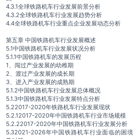
4.3.1全球铁路机车行业发展前景分析
4.3.2全球铁路机车行业发展趋势分析
4.4全球铁路机车行业重点企业发展动态分析
第五章 中国铁路机车行业发展概述
5.1中国铁路机车行业发展状况分析
5.1.1中国铁路机车的发展历程
1、闯过产业发展的幼稚期
2、渡过产业发展的成长期
3、进入产业发展的成熟期
5.1.2中国铁路机车行业发展总体概况
5.1.3中国铁路机车行业发展特点分析
5.22017-2020年铁路机车行业发展现状
5.2.12017-2020年中国铁路机车行业市场规模
5.2.22017-2020年中国铁路机车行业发展分析
5.32021-2026年中国铁路机车行业面临的困境