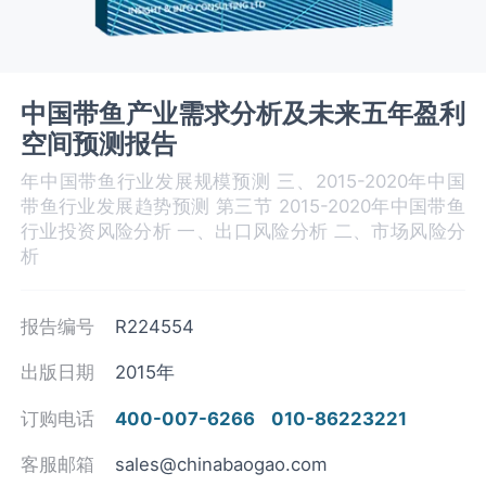
中国带鱼产业需求分析及未来五年盈利
空间预测报告
年中国带鱼行业发展规模预测 三、2015-2020年中国
带鱼行业发展趋势预测 第三节 2015-2020年中国带鱼
行业投资风险分析 一、出口风险分析 二、市场风险分
析
报告编号
R224554
出版日期
2015年
订购电话
400-007-6266
010-86223221
客服邮箱
sales@chinabaogao.com