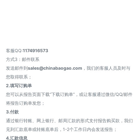
客服QQ:
1174916573
方式3：邮件联系
发送邮件到
sales@chinabaogao.com
，我们的客服人员及时与
您取得联系；
2.填写订购单
您可以从报告页面下载“下载订购单”，或让客服通过微信/QQ/邮件
将报告订购单发您；
3.付款
通过银行转账、网上银行、邮局汇款的形式支付报告购买款，我们
见到汇款底单或转账底单后，1-2个工作日内会发送报告；
4.汇款信息