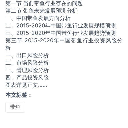
第一节 当前带鱼行业存在的问题
第二节 带鱼未来发展预测分析
一、中国带鱼发展方向分析
二、2015-2020年中国带鱼行业发展规模预测
三、2015-2020年中国带鱼行业发展趋势预测
第三节 2015-2020年中国带鱼行业投资风险分
析
一、出口风险分析
二、市场风险分析
三、管理风险分析
四、产品投资风险
图表详见正文……
本文标签：
带鱼