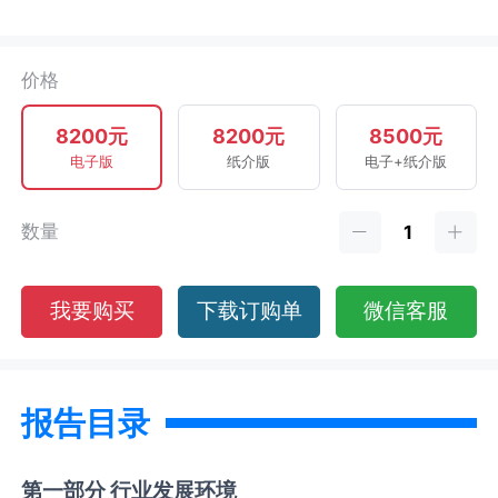
价格
8200元
8200元
8500元
电子版
纸介版
电子+纸介版
数量
我要购买
下载订购单
微信客服
报告目录
第一部分 行业发展环境