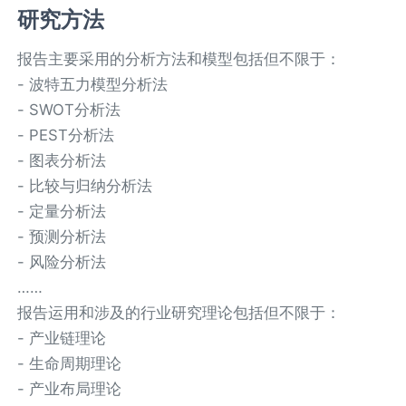
研究方法
报告主要采用的分析方法和模型包括但不限于：
- 波特五力模型分析法
- SWOT分析法
- PEST分析法
- 图表分析法
- 比较与归纳分析法
- 定量分析法
- 预测分析法
- 风险分析法
……
报告运用和涉及的行业研究理论包括但不限于：
- 产业链理论
- 生命周期理论
- 产业布局理论