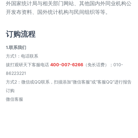
外国家统计局与相关部门网站、其他国内外同业机构公
开发布资料、国外统计机构与民间组织等等。
订购流程
1.联系我们
方式1
：
电话联系
拔打观研天下客服电话
400-007-6266
（免长话费）；010-
86223221
方式2
：
微信或QQ联系，扫描添加“微信客服”或“客服QQ”进行报告
订购
微信客服