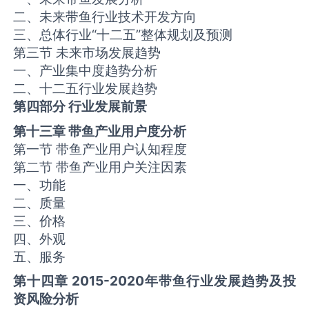
二、未来带鱼行业技术开发方向
三、总体行业“十二五”整体规划及预测
第三节 未来市场发展趋势
一、产业集中度趋势分析
二、十二五行业发展趋势
第四部分 行业发展前景
第十三章 带鱼产业用户度分析
第一节 带鱼产业用户认知程度
第二节 带鱼产业用户关注因素
一、功能
二、质量
三、价格
四、外观
五、服务
第十四章 2015-2020年带鱼行业发展趋势及投
资风险分析