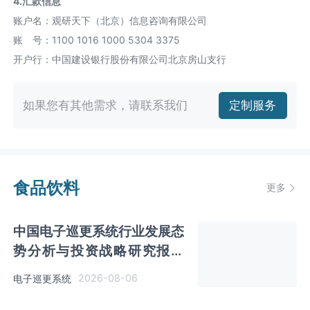
4.汇款信息
账户名：观研天下（北京）信息咨询有限公司
账 号：1100 1016 1000 5304 3375
开户行：中国建设银行股份有限公司北京房山支行
如果您有其他需求，请联系我们
定制服务
食品饮料
更多
中国电子巡更系统行业发展态
势分析与投资战略研究报告
（2026-2033年）
2026-08-06
电子巡更系统