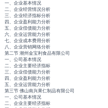
一、企业基本情况
二、企业经营情况分析
三、企业经济指标分析
四、企业盈利能力分析
五、企业偿债能力分析
六、企业运营能力分析
七、企业成本费用分析
八、企业营销网络分析
第二节 潮州金宝利食品有限公司
一、公司基本情况
二、企业主要经济指标
三、企业偿债能力分析
四、企业盈利能力分析
五、企业运营能力分析
第三节 佛山南兴果仁制品有限公司
一、公司基本情况
二、企业主要经济指标