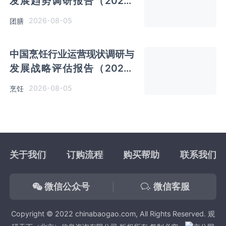
发展趋势调研报告（2026-
2033年）
2026-08-05
团膳
中国烹饪行业运营现状调研与
发展战略评估报告（2026-
2033年）
2026-08-05
烹饪
关于我们
订购流程
购买帮助
联系我们
微信公众号
微信客服
Copyright © 2022 chinabaogao.com, All Rights Reserved. 观