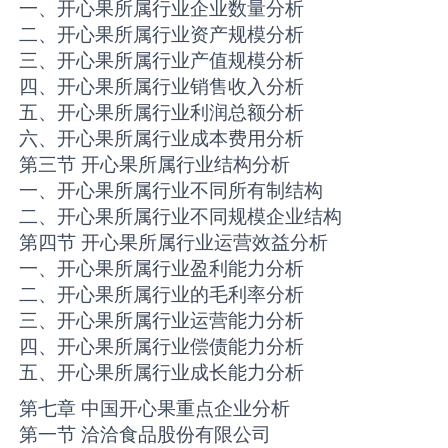
一、开心果所属行业企业数量分析
二、开心果所属行业资产规模分析
三、开心果所属行业产值规模分析
四、开心果所属行业销售收入分析
五、开心果所属行业利润总额分析
六、开心果所属行业成本费用分析
第三节 开心果所属行业结构分析
一、开心果所属行业不同所有制结构
二、开心果所属行业不同规模企业结构
第四节 开心果所属行业运营效益分析
一、开心果所属行业盈利能力分析
二、开心果所属行业的毛利率分析
三、开心果所属行业运营能力分析
四、开心果所属行业偿债能力分析
五、开心果所属行业成长能力分析
第七章 中国开心果重点企业分析
第一节 洽洽食品股份有限公司