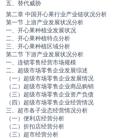
五、替代威胁
第二章 中国开心果行业产业链状况分析
第一节 上游产业发展状况分析
一、开心果种植业发展状况
二、开心果种植特点分析
三、开心果种植区域分析
第二节 下游产业发展状况分析
一、连锁零售经营市场规模
二、超级市场零售企业发展综述
（一）超级市场零售企业发展情况
（二）超级市场零售企业商品购销
（三）超级市场零售企业资产负债
（四）超级市场零售企业经营情况
三、超市各子业态经营情况分析
（一）便利店经营分析
（二）折扣店经营分析
（三）超市经营分析