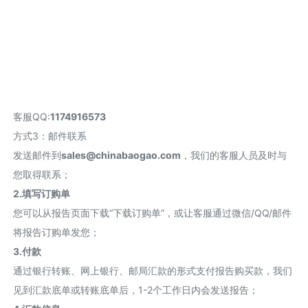
客服QQ:
1174916573
方式3：邮件联系
发送邮件到
sales@chinabaogao.com
，我们的客服人员及时与
您取得联系；
2.填写订购单
您可以从报告页面下载“下载订购单”，或让客服通过微信/QQ/邮件
将报告订购单发您；
3.付款
通过银行转账、网上银行、邮局汇款的形式支付报告购买款，我们
见到汇款底单或转账底单后，1-2个工作日内会发送报告；