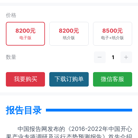
价格
8200元
8200元
8500元
电子版
纸介版
电子+纸介版
数量
我要购买
下载订购单
微信客服
报告目录
中国报告网发布的《2016-2022年中国开心
果产业专项调研及运行态势预测报告》首先介绍