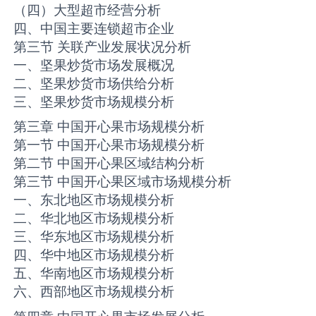
（四）大型超市经营分析
四、中国主要连锁超市企业
第三节 关联产业发展状况分析
一、坚果炒货市场发展概况
二、坚果炒货市场供给分析
三、坚果炒货市场规模分析
第三章 中国开心果市场规模分析
第一节 中国开心果市场规模分析
第二节 中国开心果区域结构分析
第三节 中国开心果区域市场规模分析
一、东北地区市场规模分析
二、华北地区市场规模分析
三、华东地区市场规模分析
四、华中地区市场规模分析
五、华南地区市场规模分析
六、西部地区市场规模分析