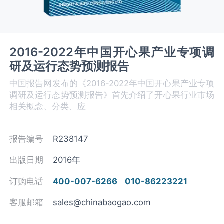
2016-2022年中国开心果产业专项调
研及运行态势预测报告
中国报告网发布的《2016-2022年中国开心果产业专项
调研及运行态势预测报告》首先介绍了开心果行业市场
相关概念、分类、应
报告编号
R238147
出版日期
2016年
订购电话
400-007-6266
010-86223221
客服邮箱
sales@chinabaogao.com