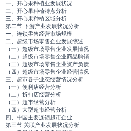
一、开心果种植业发展状况
二、开心果种植特点分析
三、开心果种植区域分析
第二节 下游产业发展状况分析
一、连锁零售经营市场规模
二、超级市场零售企业发展综述
（一）超级市场零售企业发展情况
（二）超级市场零售企业商品购销
（三）超级市场零售企业资产负债
（四）超级市场零售企业经营情况
三、超市各子业态经营情况分析
（一）便利店经营分析
（二）折扣店经营分析
（三）超市经营分析
（四）大型超市经营分析
四、中国主要连锁超市企业
第三节 关联产业发展状况分析