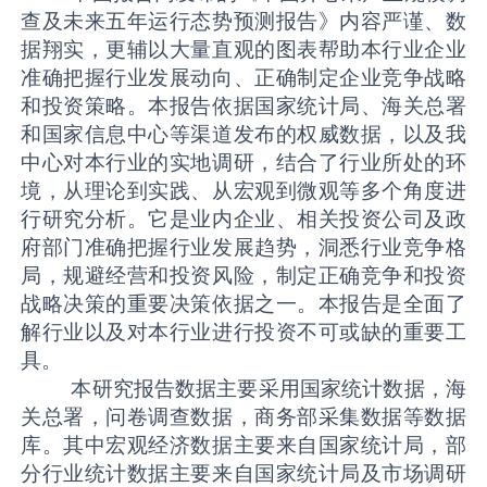
查及未来五年运行态势预测报告
》内容严谨、数
据翔实，更辅以大量直观的图表帮助本行业企业
准确把握行业发展动向、正确制定企业竞争战略
和投资策略。本报告依据国家统计局、海关总署
和国家信息中心等渠道发布的权威数据，以及我
中心对本行业的实地调研，结合了行业所处的环
境，从理论到实践、从宏观到微观等多个角度进
行研究分析。它是业内企业、相关投资公司及政
府部门准确把握行业发展趋势，洞悉行业竞争格
局，规避经营和投资风险，制定正确竞争和投资
战略决策的重要决策依据之一。本报告是全面了
解行业以及对本行业进行投资不可或缺的重要工
具。
本研究报告数据主要采用国家统计数据，海
关总署，问卷调查数据，商务部采集数据等数据
库。其中宏观经济数据主要来自国家统计局，部
分行业统计数据主要来自国家统计局及市场调研