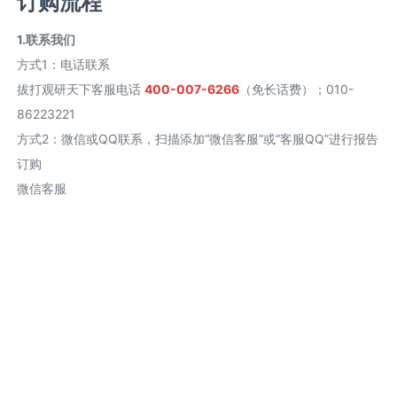
订购流程
1.联系我们
方式1
：
电话联系
拔打观研天下客服电话
400-007-6266
（免长话费）；010-
86223221
方式2
：
微信或QQ联系，扫描添加“微信客服”或“客服QQ”进行报告
订购
微信客服