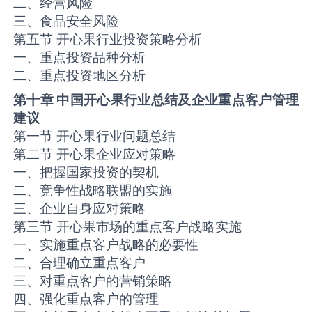
二、经营风险
三、食品安全风险
第五节 开心果行业投资策略分析
一、重点投资品种分析
二、重点投资地区分析
第十章 中国开心果行业总结及企业重点客户管理
建议
第一节 开心果行业问题总结
第二节 开心果企业应对策略
一、把握国家投资的契机
二、竞争性战略联盟的实施
三、企业自身应对策略
第三节 开心果市场的重点客户战略实施
一、实施重点客户战略的必要性
二、合理确立重点客户
三、对重点客户的营销策略
四、强化重点客户的管理