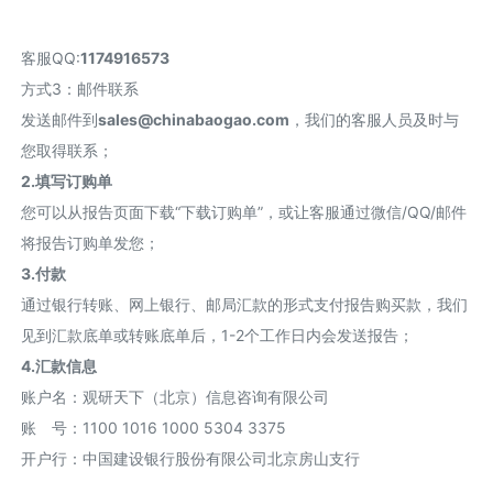
客服QQ:
1174916573
方式3：邮件联系
发送邮件到
sales@chinabaogao.com
，我们的客服人员及时与
您取得联系；
2.填写订购单
您可以从报告页面下载“下载订购单”，或让客服通过微信/QQ/邮件
将报告订购单发您；
3.付款
通过银行转账、网上银行、邮局汇款的形式支付报告购买款，我们
见到汇款底单或转账底单后，1-2个工作日内会发送报告；
4.汇款信息
账户名：观研天下（北京）信息咨询有限公司
账 号：1100 1016 1000 5304 3375
开户行：中国建设银行股份有限公司北京房山支行