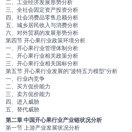
二、工业经济发展形势分析
三、全社会固定资产投资分析
四、社会消费品零售总额分析
五、城乡居民收入与消费分析
六、对外贸易的发展形势分析
第四节 开心果行业政策环境分析
一、开心果行业管理体制分析
二、开心果行业相关政策分析
三、开心果行业相关国标分析
第五节 开心果行业发展的“波特五力模型”分析
一、行业内竞争
二、买方侃价能力
三、卖方侃价能力
四、进入威胁
五、替代威胁
第二章 中国开心果行业产业链状况分析
第一节 上游产业发展状况分析