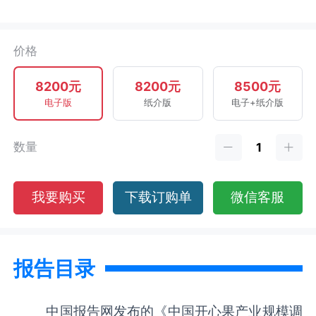
价格
8200元
8200元
8500元
电子版
纸介版
电子+纸介版
数量
我要购买
下载订购单
微信客服
报告目录
中国报告网发布的《
中国开心果产业规模调