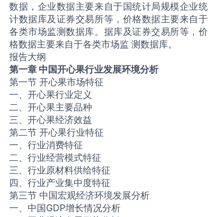
数据，企业数据主要来自于国统计局规模企业统
计数据库及证券交易所等，价格数据主要来自于
各类市场监测数据库。据库及证券交易所等，价
格数据主要来自于各类市场监 测数据库。
报告大纲
第一章 中国开心果行业发展环境分析
第一节 开心果市场特征
一、开心果行业定义
二、开心果主要品种
三、开心果经济效益
第二节 开心果行业特征
一、行业消费特征
二、行业经营模式特征
三、行业原材料供给特征
四、行业产业集中度特征
第三节 中国宏观经济环境发展分析
一、中国GDP增长情况分析