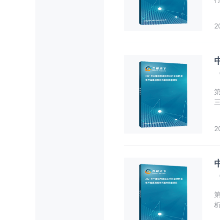
2
三
车
2
2
第
析