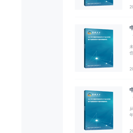
政
2
2
额
2