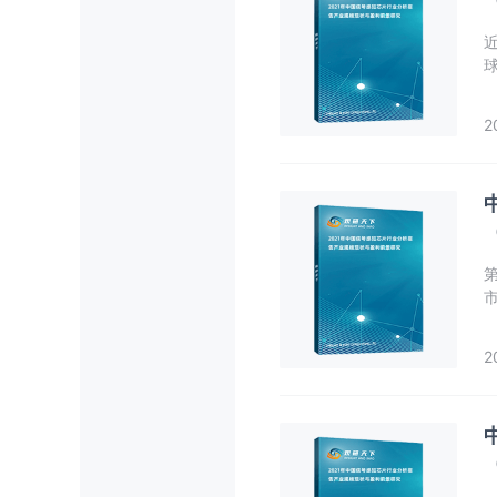
2
第
响
行
2