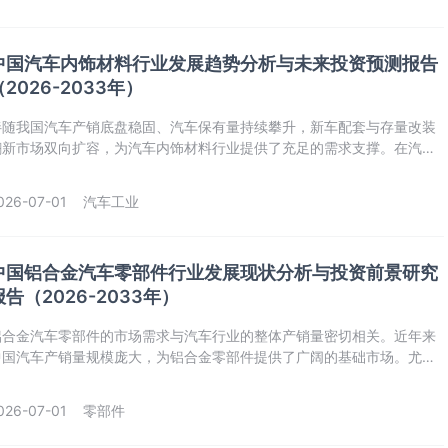
中国汽车内饰材料行业发展趋势分析与未来投资预测报告
（2026-2033年）
伴随我国汽车产销底盘稳固、汽车保有量持续攀升，新车配套与存量改装
翻新市场双向扩容，为汽车内饰材料行业提供了充足的需求支撑。在汽车
电动化、轻量化、智能化升级浪潮下，内饰材料正摆脱传统装饰属性，向
环保化、功能化、交互化方向迭代。塑料是当前汽车内饰应用规模最大的
026-07-01
汽车工业
础材料，占比超‌7成，包括PU、PVC、ABS、PP等。
中国铝合金汽车零部件‌‌‌行业发展现状分析与投资前景研究
报告（2026-2033年）
铝合金汽车零部件的市场需求与汽车行业的整体产销量密切相关。近年来
中国汽车产销量规模庞大，为铝合金零部件提供了广阔的基础市场。尤其
新能源汽车发展迅猛，据统计，2022-2025年我国新能源汽车销量分别为
88.7万辆、949.5万辆、1286.6万辆和1649万辆，连年大幅增长，其对
026-07-01
零部件
铝合金零部件的大量使用有力拉动了行业市