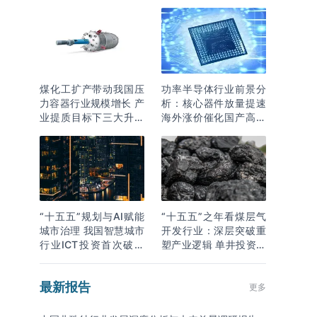
围”
煤化工扩产带动我国压
功率半导体行业前景分
力容器行业规模增长 产
析：核心器件放量提速
业提质目标下三大升级
海外涨价催化国产高端
逻辑明确
化突围
“十五五”规划与AI赋能
“十五五”之年看煤层气
城市治理 我国智慧城市
开发行业：深层突破重
行业ICT投资首次破万
塑产业逻辑 单井投资成
亿
本下降
最新报告
更多