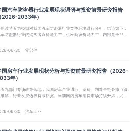
中国汽车防盗器行业发展现状调研与投资前景研究报告
（2026-2033年）
采用波特五力模型对我国汽车防盗器行业竞争环境进行分析，结论如下：
汽车防盗器行业的购买者议价能力**，供应商议价能力**，内部竞争**，
潜在进入者威胁**，替代品威胁**。
026-06-30
零部件
中国房车行业发展现状分析与投资前景研究报告（2026-
2033年）
随着九部门专项政策落地，我国房车产业通行、基建、制造全链条痛点得
以破解，行业发展边界持续拓宽。当前国内房车消费市场持续升温，尤以
宿营车为核心增量支柱。同时，行业电动化进程提速，本土化产品体系日
趋成熟。同时，我国房车行业竞争格局迎来深刻变革，整体市场高度分
026-06-30
汽车工业
散，细分赛道走势明显分化，头部品牌席位更迭加速。