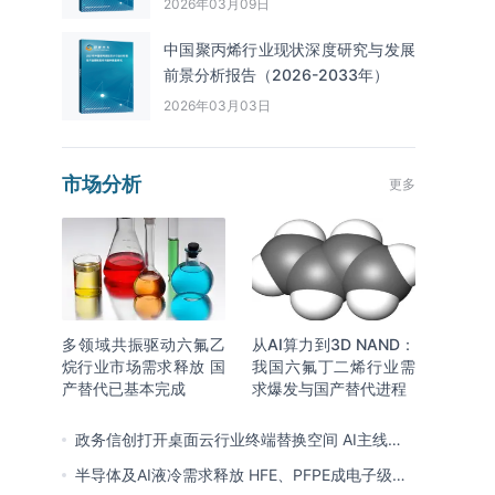
2026年03月09日
中国聚丙烯行业现状深度研究与发展
前景分析报告（2026-2033年）
2026年03月03日
市场分析
更多
多领域共振驱动六氟乙
从AI算力到3D NAND：
烷行业市场需求释放 国
我国六氟丁二烯行业需
产替代已基本完成
求爆发与国产替代进程
政务信创打开桌面云行业终端替换空间 AI主线重
塑竞争逻辑 中国本土厂商全面反超
半导体及AI液冷需求释放 HFE、PFPE成电子级氟