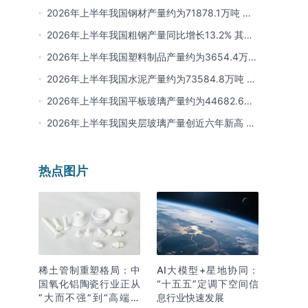
计产量同比下降10.7%
2026年上半年我国钢材产量约为71878.1万吨 同
比下降0.9% 其中河北以超亿吨产量排名第一
2026年上半年我国粗钢产量同比增长13.2% 其中
河北产量占比21.5%位居首位
2026年上半年我国塑料制品产量约为3654.4万吨
其中江苏、浙江产量分别占比18.9%、16.0%
2026年上半年我国水泥产量约为73584.8万吨 同
比下降8% 其中广东、浙江和安徽分别排名前三
2026年上半年我国平板玻璃产量约为44682.6万
重量箱 同比下降5.7% 其中河北产量最多 占比
2026年上半年我国夹层玻璃产量创近六年新高 约
16%
为7964.8万平方米 同比下降0.9%
热点图片
稀土管制重塑格局：中
AI大模型+星地协同：
国氧化铝陶瓷行业正从
“十五五”定调下空间信
“大而不强”到“高端突
息行业快速发展