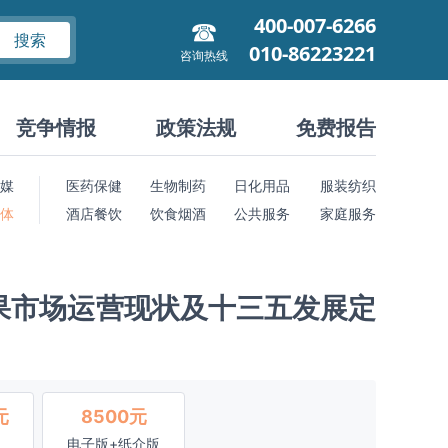
400-007-6266
搜索
010-86223221
咨询热线
竞争情报
政策法规
免费报告
媒
医药保健
生物制药
日化用品
服装纺织
 体
酒店餐饮
饮食烟酒
公共服务
家庭服务
开心果市场运营现状及十三五发展定
元
8500元
电子版+纸介版