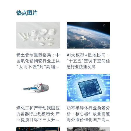
热点图片
稀土管制重塑格局：中
AI大模型+星地协同：
国氧化铝陶瓷行业正从
“十五五”定调下空间信
“大而不强”到“高端突
息行业快速发展
围”
煤化工扩产带动我国压
功率半导体行业前景分
力容器行业规模增长 产
析：核心器件放量提速
业提质目标下三大升级
海外涨价催化国产高端
逻辑明确
化突围