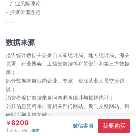
- 产业风险理论
- 投资价值理论
……
数据来源
报告统计数据主要来自国家统计局、地方统计局、海关
总署、行业协会、工信部数据等有关部门和第三方数据
库；
部分数据来自业内企业、专家、资深从业人员交流访
谈；
消费者偏好数据来自问卷调查统计与抽样统计；
公开信息资料来自有相关部门网站、期刊文献网站、科
研院所与高校文献；
8200
￥
其他数据来源包括但不限于：联合国相关统计网站、海
我要购买
微信客服
电子版，1份，
修改
外国家统计局与相关部门网站、其他国内外同业机构公