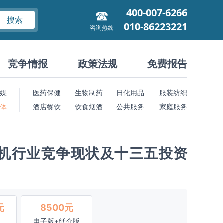
400-007-6266
搜索
010-86223221
咨询热线
竞争情报
政策法规
免费报告
媒
医药保健
生物制药
日化用品
服装纺织
 体
酒店餐饮
饮食烟酒
公共服务
家庭服务
盾构机行业竞争现状及十三五投资
元
8500元
电子版+纸介版