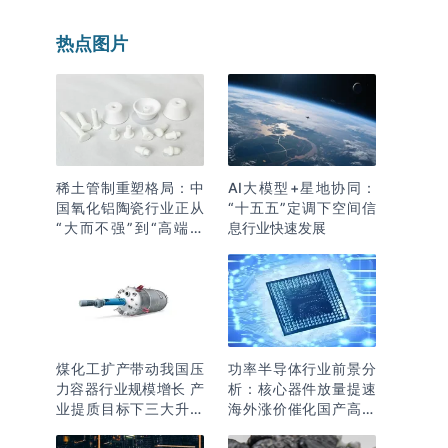
热点图片
稀土管制重塑格局：中
AI大模型+星地协同：
国氧化铝陶瓷行业正从
“十五五”定调下空间信
“大而不强”到“高端突
息行业快速发展
围”
煤化工扩产带动我国压
功率半导体行业前景分
力容器行业规模增长 产
析：核心器件放量提速
业提质目标下三大升级
海外涨价催化国产高端
逻辑明确
化突围