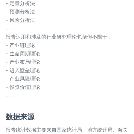
- 定量分析法
- 预测分析法
- 风险分析法
……
报告运用和涉及的行业研究理论包括但不限于：
- 产业链理论
- 生命周期理论
- 产业布局理论
- 进入壁垒理论
- 产业风险理论
- 投资价值理论
……
数据来源
报告统计数据主要来自国家统计局、地方统计局、海关