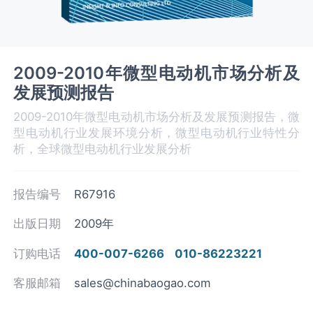
2009-2010年微型电动机市场分析及
发展预测报告
2009-2010年微型电动机市场分析及发展预测报告，微
型电动机行业发展环境分析，微型电动机行业特性分
析，全球微型电动机行业发展分析
报告编号
R67916
出版日期
2009年
订购电话
400-007-6266
010-86223221
客服邮箱
sales@chinabaogao.com