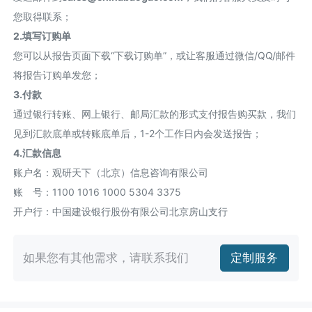
您取得联系；
2.填写订购单
您可以从报告页面下载“下载订购单”，或让客服通过微信/QQ/邮件
将报告订购单发您；
3.付款
通过银行转账、网上银行、邮局汇款的形式支付报告购买款，我们
见到汇款底单或转账底单后，1-2个工作日内会发送报告；
4.汇款信息
账户名：观研天下（北京）信息咨询有限公司
账 号：1100 1016 1000 5304 3375
开户行：中国建设银行股份有限公司北京房山支行
如果您有其他需求，请联系我们
定制服务