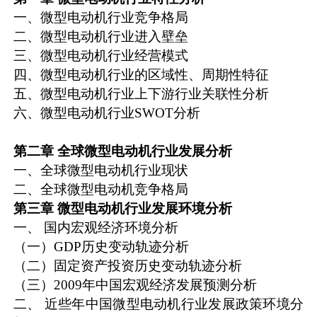
一、微型电动机行业竞争格局
二、微型电动机行业进入壁垒
三、微型电动机行业经营模式
四、微型电动机行业的区域性、周期性特征
五、微型电动机行业上下游行业关联性分析
六、微型电动机行业SWOT分析
第二章
全球微型电动机行业发展分析
一、全球微型电动机行业现状
二、全球微型电动机竞争格局
第三章
微型电动机行业发展环境分析
一、 国内宏观经济环境分析
（一）GDP历史变动轨迹分析
（二）固定资产投资历史变动轨迹分析
（三）2009年中国宏观经济发展预测分析
二、 近些年中国微型电动机行业发展政策环境分