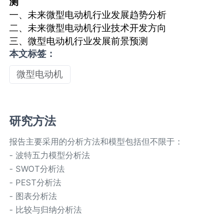
测
一、未来微型电动机行业发展趋势分析
二、未来微型电动机行业技术开发方向
三、微型电动机行业发展前景预测
本文标签：
微型电动机
研究方法
报告主要采用的分析方法和模型包括但不限于：
- 波特五力模型分析法
- SWOT分析法
- PEST分析法
- 图表分析法
- 比较与归纳分析法