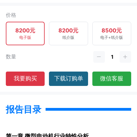
价格
8200元
8200元
8500元
电子版
纸介版
电子+纸介版
数量
我要购买
下载订购单
微信客服
报告目录
第一章
微型电动机行业特性分析