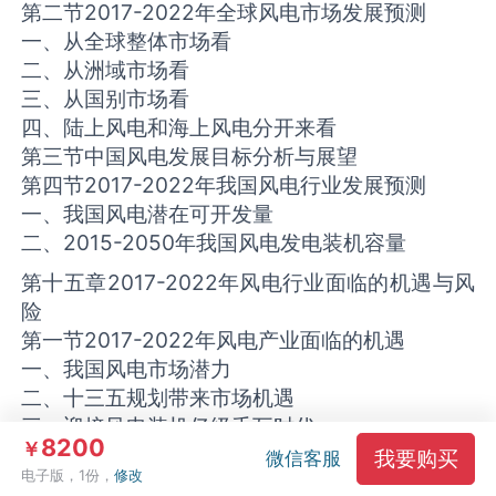
第二节2017-2022年全球风电市场发展预测
一、从全球整体市场看
二、从洲域市场看
三、从国别市场看
四、陆上风电和海上风电分开来看
第三节中国风电发展目标分析与展望
第四节2017-2022年我国风电行业发展预测
一、我国风电潜在可开发量
二、2015-2050年我国风电发电装机容量
第十五章2017-2022年风电行业面临的机遇与风
险
第一节2017-2022年风电产业面临的机遇
一、我国风电市场潜力
二、十三五规划带来市场机遇
三、迎接风电装机亿级千瓦时代
8200
￥
四、中国电力能源的第三选择
我要购买
微信客服
电子版，1份，
修改
五、风电产业未来增速