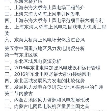
一、东海大桥介绍
二、上海东海大桥海上风电场工程简介
三、上海东海大桥海上风电并网发电
四、上海东海大桥海上风电示范项目获六项专利
五、上海东海大桥海上风电项目获电力优质工程
奖
六、东海大桥海上风电场安然度过台风
第五章中国重点地区风力发电情况分析
第一节东北区域
一、东北区域风电资源分析
二、2016年东北电网加强风电建设和运行管理
三、2016年东北电网尽最大能力接纳风电
四、东北区域发展风力发电的比较优势
五、发展风力发电在促进东北地区振兴中的作用
第二节内蒙古
一、内蒙古地区风力资源和风电发展现状
二、内蒙古电网风电装机容量居全国之首