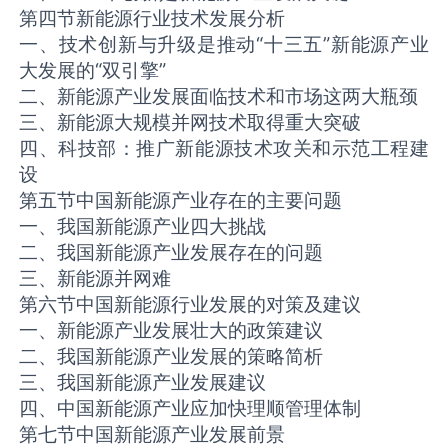
第四节新能源行业技术发展分析
一、技术创新与升级是推动“十三五”新能源产业
大发展的“双引擎”
二、新能源产业发展面临技术和市场这两大瓶颈
三、新能源大规模并网技术取得重大突破
四、科技部：推广新能源技术攻关和示范工程建
设
第五节中国新能源产业存在的主要问题
一、我国新能源产业四大挑战
二、我国新能源产业发展存在的问题
三、新能源并网难
第六节中国新能源行业发展的对策及建议
一、新能源产业发展壮大的政策建议
二、我国新能源产业发展的策略简析
三、我国新能源产业发展建议
四、中国新能源产业应加快理顺管理体制
第七节中国新能源产业发展前景