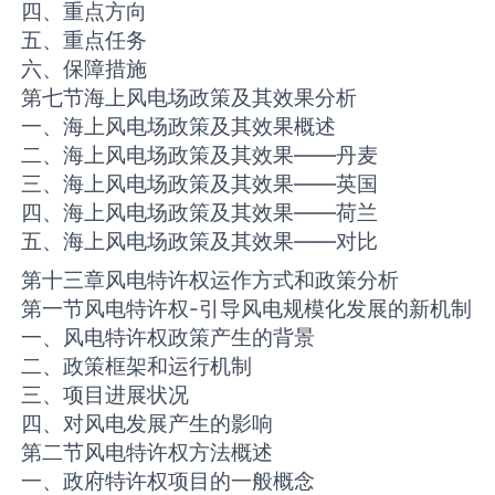
四、重点方向
五、重点任务
六、保障措施
第七节海上风电场政策及其效果分析
一、海上风电场政策及其效果概述
二、海上风电场政策及其效果——丹麦
三、海上风电场政策及其效果——英国
四、海上风电场政策及其效果——荷兰
五、海上风电场政策及其效果——对比
第十三章风电特许权运作方式和政策分析
第一节风电特许权-引导风电规模化发展的新机制
一、风电特许权政策产生的背景
二、政策框架和运行机制
三、项目进展状况
四、对风电发展产生的影响
第二节风电特许权方法概述
一、政府特许权项目的一般概念