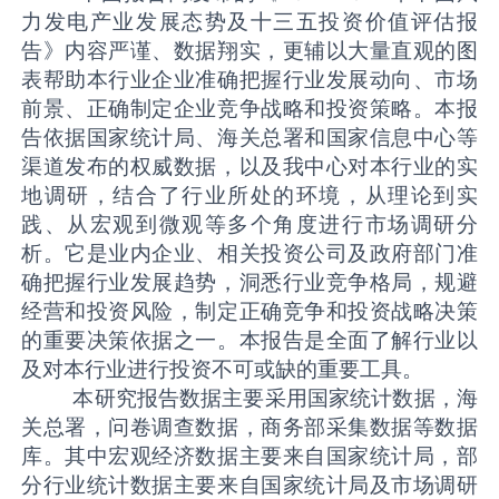
力发电产业发展态势及十三五投资价值评估报
告》内容严谨、数据翔实，更辅以大量直观的图
表帮助本行业企业准确把握行业发展动向、市场
前景、正确制定企业竞争战略和投资策略。本报
告依据国家统计局、海关总署和国家信息中心等
渠道发布的权威数据，以及我中心对本行业的实
地调研，结合了行业所处的环境，从理论到实
践、从宏观到微观等多个角度进行市场调研分
析。它是业内企业、相关投资公司及政府部门准
确把握行业发展趋势，洞悉行业竞争格局，规避
经营和投资风险，制定正确竞争和投资战略决策
的重要决策依据之一。本报告是全面了解行业以
及对本行业进行投资不可或缺的重要工具。
本研究报告数据主要采用国家统计数据，海
关总署，问卷调查数据，商务部采集数据等数据
库。其中宏观经济数据主要来自国家统计局，部
分行业统计数据主要来自国家统计局及市场调研