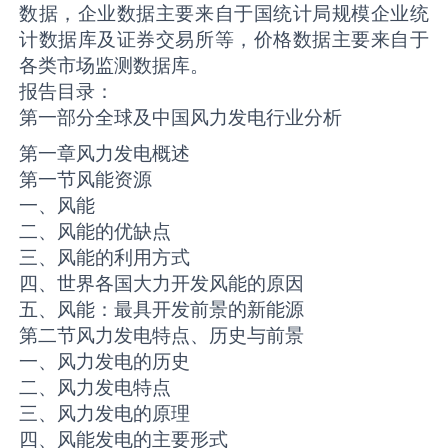
数据，企业数据主要来自于国统计局规模企业统
计数据库及证券交易所等，价格数据主要来自于
各类市场监测数据库。
报告目录：
第一部分全球及中国风力发电行业分析
第一章风力发电概述
第一节风能资源
一、风能
二、风能的优缺点
三、风能的利用方式
四、世界各国大力开发风能的原因
五、风能：最具开发前景的新能源
第二节风力发电特点、历史与前景
一、风力发电的历史
二、风力发电特点
三、风力发电的原理
四、风能发电的主要形式