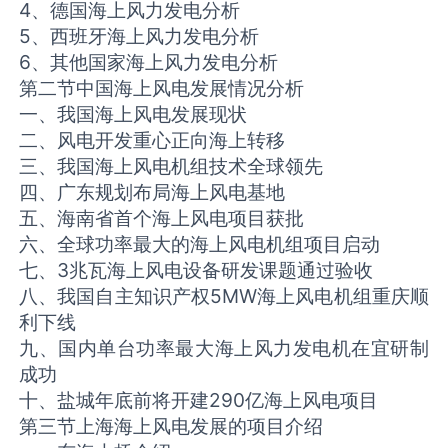
4、德国海上风力发电分析
5、西班牙海上风力发电分析
6、其他国家海上风力发电分析
第二节中国海上风电发展情况分析
一、我国海上风电发展现状
二、风电开发重心正向海上转移
三、我国海上风电机组技术全球领先
四、广东规划布局海上风电基地
五、海南省首个海上风电项目获批
六、全球功率最大的海上风电机组项目启动
七、3兆瓦海上风电设备研发课题通过验收
八、我国自主知识产权5MW海上风电机组重庆顺
利下线
九、国内单台功率最大海上风力发电机在宜研制
成功
十、盐城年底前将开建290亿海上风电项目
第三节上海海上风电发展的项目介绍