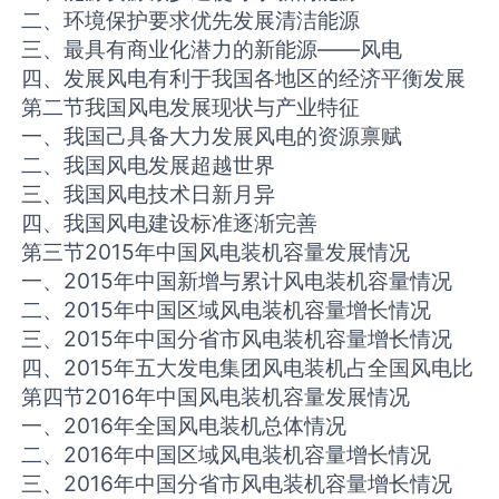
二、环境保护要求优先发展清洁能源
三、最具有商业化潜力的新能源——风电
四、发展风电有利于我国各地区的经济平衡发展
第二节我国风电发展现状与产业特征
一、我国己具备大力发展风电的资源禀赋
二、我国风电发展超越世界
三、我国风电技术日新月异
四、我国风电建设标准逐渐完善
第三节2015年中国风电装机容量发展情况
一、2015年中国新增与累计风电装机容量情况
二、2015年中国区域风电装机容量增长情况
三、2015年中国分省市风电装机容量增长情况
四、2015年五大发电集团风电装机占全国风电比
第四节2016年中国风电装机容量发展情况
一、2016年全国风电装机总体情况
二、2016年中国区域风电装机容量增长情况
三、2016年中国分省市风电装机容量增长情况