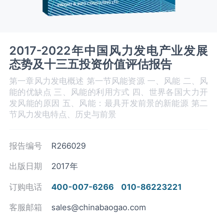
2017-2022年中国风力发电产业发展
态势及十三五投资价值评估报告
第一章风力发电概述 第一节风能资源 一、风能 二、风
能的优缺点 三、风能的利用方式 四、世界各国大力开
发风能的原因 五、风能：最具开发前景的新能源 第二
节风力发电特点、历史与前景
报告编号
R266029
出版日期
2017年
订购电话
400-007-6266
010-86223221
客服邮箱
sales@chinabaogao.com