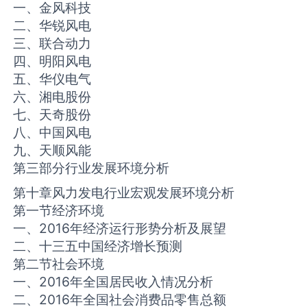
一、金风科技
二、华锐风电
三、联合动力
四、明阳风电
五、华仪电气
六、湘电股份
七、天奇股份
八、中国风电
九、天顺风能
第三部分行业发展环境分析
第十章风力发电行业宏观发展环境分析
第一节经济环境
一、2016年经济运行形势分析及展望
二、十三五中国经济增长预测
第二节社会环境
一、2016年全国居民收入情况分析
二、2016年全国社会消费品零售总额