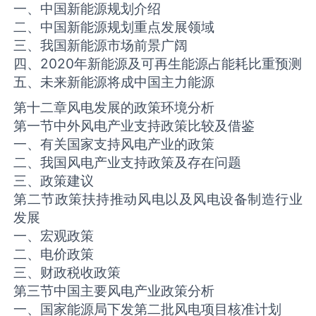
一、中国新能源规划介绍
二、中国新能源规划重点发展领域
三、我国新能源市场前景广阔
四、2020年新能源及可再生能源占能耗比重预测
五、未来新能源将成中国主力能源
第十二章风电发展的政策环境分析
第一节中外风电产业支持政策比较及借鉴
一、有关国家支持风电产业的政策
二、我国风电产业支持政策及存在问题
三、政策建议
第二节政策扶持推动风电以及风电设备制造行业
发展
一、宏观政策
二、电价政策
三、财政税收政策
第三节中国主要风电产业政策分析
一、国家能源局下发第二批风电项目核准计划