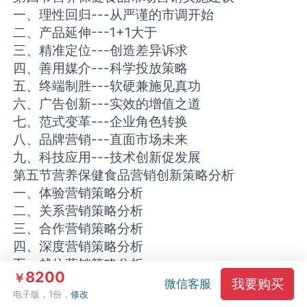
一、理性回归---从严谨的市调开始
二、产品延伸---1+1大于
三、精准定位---创造差异诉求
四、善用媒介---科学投放策略
五、终端制胜---软硬兼施见真功
六、广告创新---实效的增值之道
七、范式变革---企业角色转换
八、品牌营销---直面市场未来
九、科技应用---技术创新促发展
第五节营养保健食品营销创新策略分析
一、体验营销策略分析
二、关系营销策略分析
三、合作营销策略分析
四、深度营销策略分析
五、越位营销策略分析
8200
￥
六、文化营销策略分析
我要购买
微信客服
电子版，1份，
修改
七、一对一营销策略分析