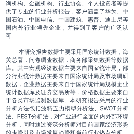
询机构、金融机构、行业协会、个人投资者等提
供了专业的行业分析报告，客户涵盖了华为、中
国石油、中国电信、中国建筑、惠普、迪士尼等
国内外行业领先企业，并得到了客户的广泛认
可。
本研究报告数据主要采用国家统计数据，海
关总署，问卷调查数据，商务部采集数据等数据
库。其中宏观经济数据主要来自国家统计局，部
分行业统计数据主要来自国家统计局及市场调研
数据，企业数据主要来自于国家统计局规模企业
统计数据库及证券交易所等，价格数据主要来自
于各类市场监测数据库。本研究报告采用的行业
分析方法包括波特五力模型分析法、SWOT分析
法、PEST分析法，对行业进行全面的内外部环境
分析，同时通过资深分析师对目前国家经济形势
的走势以及市场发展趋势和当前行业热点分析，