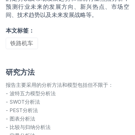
预测行业未来的发展方向、新兴热点、市场空
间、技术趋势以及未来发展战略等。
本文标签：
铁路机车
研究方法
报告主要采用的分析方法和模型包括但不限于：
- 波特五力模型分析法
- SWOT分析法
- PEST分析法
- 图表分析法
- 比较与归纳分析法