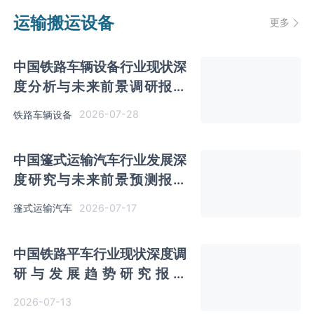
运输搬运设备
更多
中国铁路车辆设备行业现状深
度分析与未来前景调研报告
（2026-2033年）
2026-07-28
铁路车辆设备
中国篷式运输汽车行业发展深
度研究与未来前景预测报告
（2026-2033年）
2026-07-17
篷式运输汽车
中国铁路平车行业现状深度调
研与发展趋势研究报告
（2026-2033年）
2026-07-13