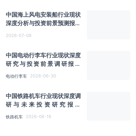
中国海上风电安装船行业现状
深度分析与投资前景预测报告
（2026-2033年）
2026-07-08
中国电动行李车行业现状深度
研究与投资前景调研报告
（2026-2033年）
2026-06-30
电动行李车
中国铁路机车行业现状深度调
研与未来投资研究报告
（2026-2033年）
2026-06-16
铁路机车