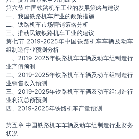
第六节 中国铁路机车工业的发展策略与建议
一、我国铁路机车产业的政策措施
二、铁路机车市场营销策略分析
三、推动民族铁路机车工业的建议
第七节 2019-2025年中国铁路机车车辆及动车
组制造行业预测分析
一、2019-2025年铁路机车车辆及动车组制造行
业产值预测
二、2019-2025年铁路机车车辆及动车组制造行
业销售收入预测
三、2019-2025年铁路机车车辆及动车组制造行
业利润总额预测
四、2019-2025年铁路机车产量预测
第五章 中国铁路机车车辆及动车组制造行业财务
状况