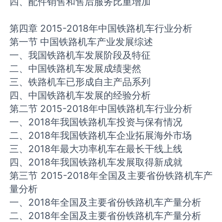
四、配件销售和售后服务比重增加
第四章 2015-2018年中国铁路机车行业分析
第一节 中国铁路机车产业发展综述
一、我国铁路机车发展阶段及特征
二、中国铁路机车发展成绩斐然
三、铁路机车已形成自主产品系列
四、中国铁路机车发展的经验分析
第二节 2015-2018年中国铁路机车行业分析
一、2018年我国铁路机车投资与保有情况
二、2018年我国铁路机车企业拓展海外市场
三、2018年最大功率机车在最长干线上线
四、2018年我国铁路机车发展取得新成就
第三节 2015-2018年全国及主要省份铁路机车产
量分析
一、2018年全国及主要省份铁路机车产量分析
二、2018年全国及主要省份铁路机车产量分析