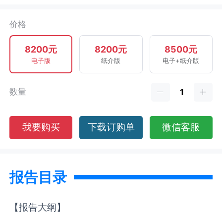
价格
8200元
8200元
8500元
电子版
纸介版
电子+纸介版
数量
我要购买
下载订购单
微信客服
报告目录
【报告大纲】