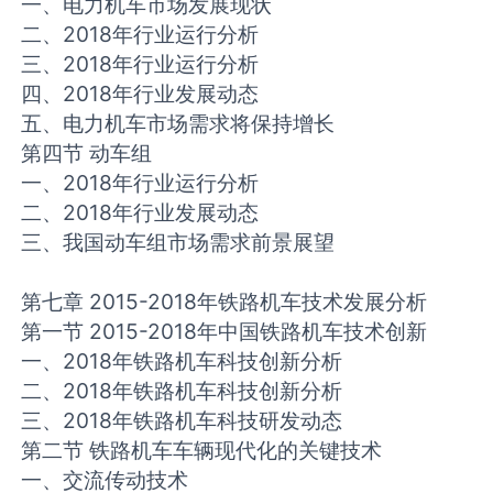
一、电力机车市场发展现状
二、2018年行业运行分析
三、2018年行业运行分析
四、2018年行业发展动态
五、电力机车市场需求将保持增长
第四节 动车组
一、2018年行业运行分析
二、2018年行业发展动态
三、我国动车组市场需求前景展望
第七章 2015-2018年铁路机车技术发展分析
第一节 2015-2018年中国铁路机车技术创新
一、2018年铁路机车科技创新分析
二、2018年铁路机车科技创新分析
三、2018年铁路机车科技研发动态
第二节 铁路机车车辆现代化的关键技术
一、交流传动技术