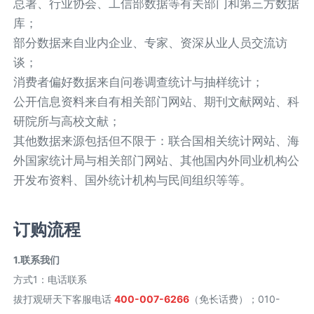
总署、行业协会、工信部数据等有关部门和第三方数据
库；
部分数据来自业内企业、专家、资深从业人员交流访
谈；
消费者偏好数据来自问卷调查统计与抽样统计；
公开信息资料来自有相关部门网站、期刊文献网站、科
研院所与高校文献；
其他数据来源包括但不限于：联合国相关统计网站、海
外国家统计局与相关部门网站、其他国内外同业机构公
开发布资料、国外统计机构与民间组织等等。
订购流程
1.联系我们
方式1
：
电话联系
拔打观研天下客服电话
400-007-6266
（免长话费）；010-